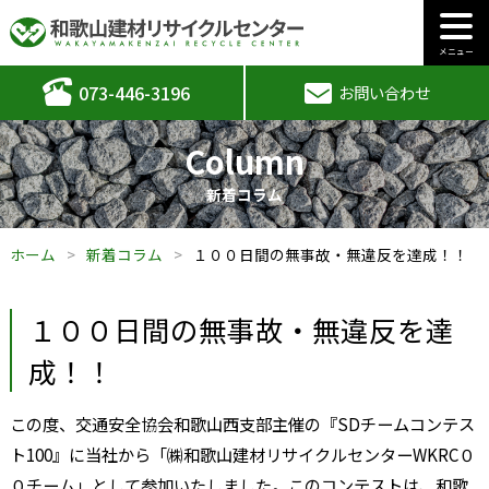
メニュー
073-446-3196
お問い合わせ
Column
新着コラム
ホーム
新着コラム
１００日間の無事故・無違反を達成！！
１００日間の無事故・無違反を達
成！！
この度、交通安全協会和歌山西支部主催の『
SD
チームコンテス
ト
100
』に当社から「㈱和歌山建材リサイクルセンター
WKRC
０
０チーム」として参加いたしました。このコンテストは、和歌