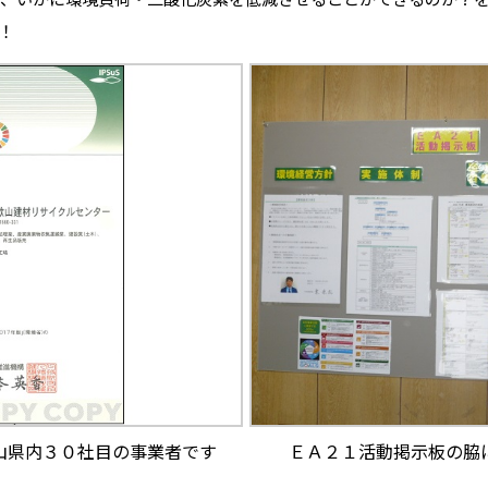
！
山県内３０社目の事業者です
ＥＡ２１活動掲示板の脇